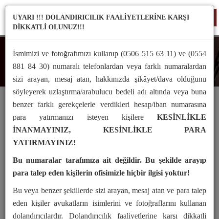
UYARI !!! DOLANDIRICILIK FAALİYETLERİNE KARŞI
TO
DİKKATLİ OLUNUZ!!!
NA
İsmimizi ve fotoğrafımızı kullanıp (0506 515 63 11) ve (0554
Arabuluculuk İçtihat
881 84 30) numaralı telefonlardan veya farklı numaralardan
sizi arayan, mesaj atan, hakkınızda şikâyet/dava olduğunu
söyleyerek uzlaştırma/arabulucu bedeli adı altında veya buna
benzer farklı gerekçelerle verdikleri hesap/iban numarasına
Arabuluculuk İçtihat Örneği
para yatırmanızı isteyen kişilere
KESİNLİKLE
İNANMAYINIZ, KESİNLİKLE PARA
Yaygın inancın tersine, Lorem Ipsum rastgele sözcüklerden
YATIRMAYINIZ!
oluşmaz. Kökleri M.Ö. 45 tarihinden bu yana klasik Latin
Bu numaralar tarafımıza ait değildir. Bu şekilde arayıp
edebiyatına kadar uzanan 2000 yıllık bir geçmişi vardır.
para talep eden kişilerin ofisimizle hiçbir ilgisi yoktur!
Virginia'daki Hampden-Sydney College'dan Latince profesörü
Richard McClintock, bir Lorem Ipsum pasajında geçen ve
Bu veya benzer şekillerde sizi arayan, mesaj atan ve para talep
anlaşılması en güç sözcüklerden biri olan 'consectetur'
eden kişiler avukatların isimlerini ve fotoğraflarını kullanan
sözcüğünün klasik edebiyattaki örneklerini incelediğinde kesin bir
dolandırıcılardır. Dolandırıcılık faaliyetlerine karşı dikkatli