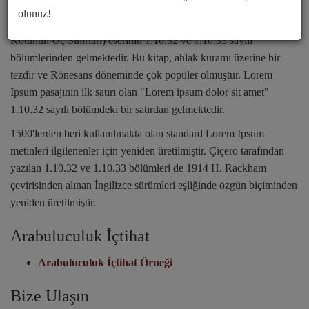
kaynağa ulaşmıştır. Lorm Ipsum, Çiçero tarafından M.Ö. 45
olunuz!
tarihinde kaleme alınan "de Finibus Bonorum et Malorum" (İyi ve
Kötünün Uç Sınırları) eserinin 1.10.32 ve 1.10.33 sayılı
bölümlerinden gelmektedir. Bu kitap, ahlak kuramı üzerine bir
tezdir ve Rönesans döneminde çok popüler olmuştur. Lorem
Ipsum pasajının ilk satırı olan "Lorem ipsum dolor sit amet"
1.10.32 sayılı bölümdeki bir satırdan gelmektedir.
1500'lerden beri kullanılmakta olan standard Lorem Ipsum
metinleri ilgilenenler için yeniden üretilmiştir. Çiçero tarafından
yazılan 1.10.32 ve 1.10.33 bölümleri de 1914 H. Rackham
çevirisinden alınan İngilizce sürümleri eşliğinde özgün biçiminden
yeniden üretilmiştir.
Arabuluculuk İçtihat
Arabuluculuk İçtihat Örneği
Bize Ulaşın