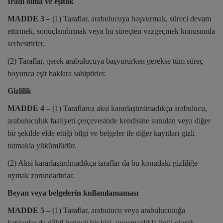
İradi olma ve eşitlik
MADDE 3 –
(1) Taraflar, arabulucuya başvurmak, süreci devam
ettirmek, sonuçlandırmak veya bu süreçten vazgeçmek konusunda
serbesttirler.
(2) Taraflar, gerek arabulucuya başvururken gerekse tüm süreç
boyunca eşit haklara sahiptirler.
Gizlilik
MADDE 4 –
(1) Taraflarca aksi kararlaştırılmadıkça arabulucu,
arabuluculuk faaliyeti çerçevesinde kendisine sunulan veya diğer
bir şekilde elde ettiği bilgi ve belgeler ile diğer kayıtları gizli
tutmakla yükümlüdür.
(2) Aksi kararlaştırılmadıkça taraflar da bu konudaki gizliliğe
uymak zorundadırlar.
Beyan veya belgelerin kullanılamaması
MADDE 5 –
(1) Taraflar, arabulucu veya arabuluculuğa
katılanlar da dâhil üçüncü bir kişi, uyuşmazlıkla ilgili olarak