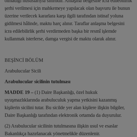
olmadığı hususlarıyla sınırlıdır. Anlaşma belgesine icra edilebilirlik
şerhi verilmesi için mahkemeye yapılacak olan başvuru ile bunun
üzerine verilecek kararlara karşı ilgili tarafından istinaf yoluna
gidilmesi hâlinde, maktu harç alınır. Taraflar anlaşma belgesini
icra edilebilirlik şerhi verdirmeden başka bir resmî işlemde
kullanmak isterlerse, damga vergisi de maktu olarak alınır.
BEŞİNCİ BÖLÜM
Arabulucular Sicili
Arabulucular sicilinin tutulması
MADDE 19 –
(1) Daire Başkanlığı, özel hukuk
uyuşmazlıklarında arabuluculuk yapma yetkisini kazanmış
kişilerin sicilini tutar. Bu sicilde yer alan kişilere ilişkin bilgiler,
Daire Başkanlığı tarafından elektronik ortamda da duyurulur.
(2) Arabulucular sicilinin tutulmasına ilişkin usul ve esaslar
Bakanlıkça hazırlanacak yönetmelikle düzenlenir.