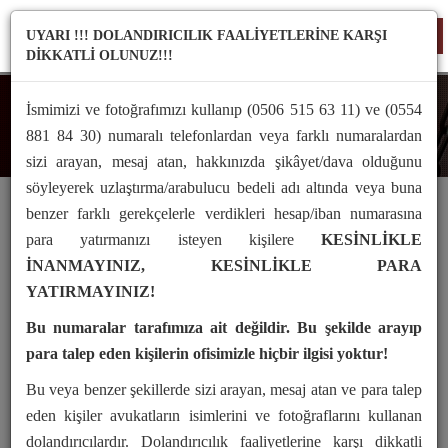
UYARI !!! DOLANDIRICILIK FAALİYETLERİNE KARŞI
TO
DİKKATLİ OLUNUZ!!!
NA
İsmimizi ve fotoğrafımızı kullanıp (0506 515 63 11) ve (0554
Arabuluculuk Mevzuat
881 84 30) numaralı telefonlardan veya farklı numaralardan
sizi arayan, mesaj atan, hakkınızda şikâyet/dava olduğunu
söyleyerek uzlaştırma/arabulucu bedeli adı altında veya buna
benzer farklı gerekçelerle verdikleri hesap/iban numarasına
Arabuluculuk Kanunu
para yatırmanızı isteyen kişilere
KESİNLİKLE
İNANMAYINIZ, KESİNLİKLE PARA
HUKUK UYUŞMAZLIKLARINDA ARABULUCULUK
YATIRMAYINIZ!
KANUNU
Bu numaralar tarafımıza ait değildir. Bu şekilde arayıp
BİRİNCİ BÖLÜM
para talep eden kişilerin ofisimizle hiçbir ilgisi yoktur!
Amaç, Kapsam ve Tanımlar
Bu veya benzer şekillerde sizi arayan, mesaj atan ve para talep
Amaç ve kapsam
eden kişiler avukatların isimlerini ve fotoğraflarını kullanan
dolandırıcılardır. Dolandırıcılık faaliyetlerine karşı dikkatli
MADDE 1 –
(1) Bu Kanunun amacı, hukuk uyuşmazlıklarının