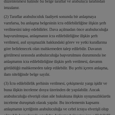
düzenlenmesi hâlinde bu belge taraflar ve arabulucu tarafından
imzalanır.
(2) Taraflar arabuluculuk faaliyeti sonunda bir anlaşmaya
varırlarsa, bu anlaşma belgesinin icra edilebilirliğine ilişkin şerh
verilmesini talep edebilirler. Dava açılmadan önce arabuluculuğa
başvurulmuşsa, anlaşmanın icra edilebilirliğine ilişkin şerh
verilmesi, asıl uyuşmazlık hakkındaki görev ve yetki kurallarına
göre belirlenecek olan mahkemeden talep edilebilir. Davanın
görülmesi sırasında arabuluculuğa başvurulması durumunda ise
anlaşmanın icra edilebilirliğine ilişkin şerh verilmesi, davanın
görüldüğü mahkemeden talep edilebilir. Bu şerhi içeren anlaşma,
ilam niteliğinde belge sayılır.
(3) İcra edilebilirlik şerhinin verilmesi, çekişmesiz yargı işidir ve
buna ilişkin inceleme dosya üzerinden de yapılabilir. Ancak
arabuluculuğa elverişli olan aile hukukuna ilişkin uyuşmazlıklarda
inceleme duruşmalı olarak yapılır. Bu incelemenin kapsamı
anlaşmanın içeriğinin arabuluculuğa ve cebri icraya elverişli olup