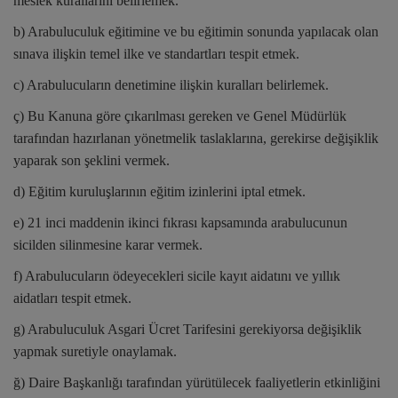
meslek kurallarını belirlemek.
b) Arabuluculuk eğitimine ve bu eğitimin sonunda yapılacak olan
sınava ilişkin temel ilke ve standartları tespit etmek.
c) Arabulucuların denetimine ilişkin kuralları belirlemek.
ç) Bu Kanuna göre çıkarılması gereken ve Genel Müdürlük
tarafından hazırlanan yönetmelik taslaklarına, gerekirse değişiklik
yaparak son şeklini vermek.
d) Eğitim kuruluşlarının eğitim izinlerini iptal etmek.
e) 21 inci maddenin ikinci fıkrası kapsamında arabulucunun
sicilden silinmesine karar vermek.
f) Arabulucuların ödeyecekleri sicile kayıt aidatını ve yıllık
aidatları tespit etmek.
g) Arabuluculuk Asgari Ücret Tarifesini gerekiyorsa değişiklik
yapmak suretiyle onaylamak.
ğ) Daire Başkanlığı tarafından yürütülecek faaliyetlerin etkinliğini