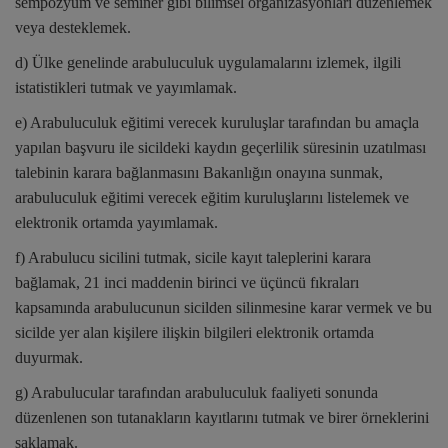
sempozyum ve seminer gibi bilimsel organizasyonları düzenlemek
veya desteklemek.
d) Ülke genelinde arabuluculuk uygulamalarını izlemek, ilgili
istatistikleri tutmak ve yayımlamak.
e) Arabuluculuk eğitimi verecek kuruluşlar tarafından bu amaçla
yapılan başvuru ile sicildeki kaydın geçerlilik süresinin uzatılması
talebinin karara bağlanmasını Bakanlığın onayına sunmak,
arabuluculuk eğitimi verecek eğitim kuruluşlarını listelemek ve
elektronik ortamda yayımlamak.
f) Arabulucu sicilini tutmak, sicile kayıt taleplerini karara
bağlamak, 21 inci maddenin birinci ve üçüncü fıkraları
kapsamında arabulucunun sicilden silinmesine karar vermek ve bu
sicilde yer alan kişilere ilişkin bilgileri elektronik ortamda
duyurmak.
g) Arabulucular tarafından arabuluculuk faaliyeti sonunda
düzenlenen son tutanakların kayıtlarını tutmak ve birer örneklerini
saklamak.