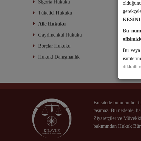
Sigorta Hukuku
olduğunu
gerekçel
Tüketici Hukuku
KESİNL
Aile Hukuku
Bu numar
Gayrimenkul Hukuku
ofisimizl
Borçlar Hukuku
Bu veya 
Hukuki Danışmanlık
isimlerin
dikkatli 
Bu sitede bulunan her tü
taşımaz. Bu nedenle, ha
Ziyaretçiler ve Müvekkil
bakımından Hukuk Büro