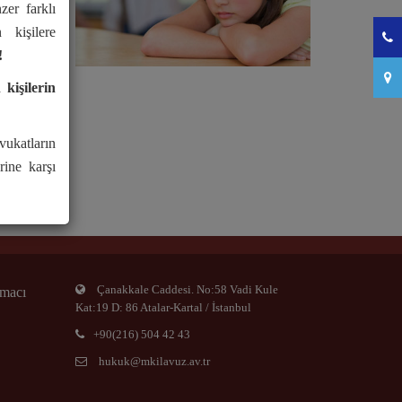
zer farklı
 kişilere
!
kişilerin
vukatların
erine karşı
Çanakkale Caddesi. No:58 Vadi Kule
amacı
Kat:19 D: 86 Atalar-Kartal / İstanbul
+90(216) 504 42 43
hukuk@mkilavuz.av.tr