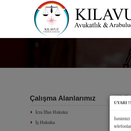
Çalışma Alanlarımız
Aile H
UYARI !
...
İcra İflas Hukuku
İsmimizi
İş Hukuku
telefonl