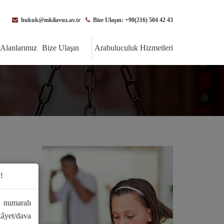
hukuk@mkilavuz.av.tr
Bize Ulaşın: +90(216) 504 42 43
Alanlarımız
Bize Ulaşın
Arabuluculuk Hizmetleri
!
 numaralı
kâyet/dava