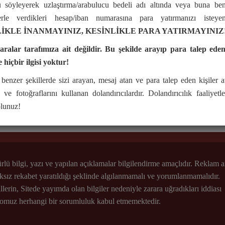
 söyleyerek uzlaştırma/arabulucu bedeli adı altında veya buna ben
erle verdikleri hesap/iban numarasına para yatırmanızı isteyen
İKLE İNANMAYINIZ, KESİNLİKLE PARA YATIRMAYINIZ
alar tarafımıza ait değildir. Bu şekilde arayıp para talep eden 
e hiçbir ilgisi yoktur!
benzer şekillerde sizi arayan, mesaj atan ve para talep eden kişiler a
i ve fotoğraflarını kullanan dolandırıcılardır. Dolandırıcılık faaliyetl
olunuz!
rlü bilgi, yazı ve yapılan açıklamalar bilgilendirme amaçlıdır. Reklam 
ksız rekabet yaratıldığı şeklinde algılanmamalı ve yorumlanmamalıdır.
lerin, Sitede yayımda olan bilgiler nedeniyle zarara uğradıkları iddiası
muz herhangi bir sorumluluk kabul etmemektedir.