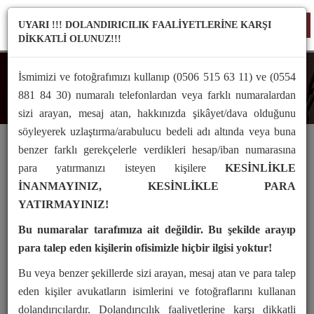
UYARI !!! DOLANDIRICILIK FAALİYETLERİNE KARŞI
TO
DİKKATLİ OLUNUZ!!!
NA
İsmimizi ve fotoğrafımızı kullanıp (0506 515 63 11) ve (0554
İçtihatlar
881 84 30) numaralı telefonlardan veya farklı numaralardan
sizi arayan, mesaj atan, hakkınızda şikâyet/dava olduğunu
söyleyerek uzlaştırma/arabulucu bedeli adı altında veya buna
benzer farklı gerekçelerle verdikleri hesap/iban numarasına
para yatırmanızı isteyen kişilere
KESİNLİKLE
T.C.
İNANMAYINIZ, KESİNLİKLE PARA
YATIRMAYINIZ!
YARGITAY
Bu numaralar tarafımıza ait değildir. Bu şekilde arayıp
9. HUKUK DAİRESİ
para talep eden kişilerin ofisimizle hiçbir ilgisi yoktur!
E. 2007/28938
Bu veya benzer şekillerde sizi arayan, mesaj atan ve para talep
K. 2007/26952
eden kişiler avukatların isimlerini ve fotoğraflarını kullanan
T. 18.9.2007
dolandırıcılardır. Dolandırıcılık faaliyetlerine karşı dikkatli