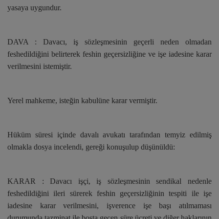
yasaya uygundur.
DAVA : Davacı, iş sözleşmesinin geçerli neden olmadan
feshedildiğini belirterek feshin geçersizliğine ve işe iadesine karar
verilmesini istemiştir.
Yerel mahkeme, isteğin kabulüne karar vermiştir.
Hüküm süresi içinde davalı avukatı tarafından temyiz edilmiş
olmakla dosya incelendi, gereği konuşulup düşünüldü:
KARAR : Davacı işçi, iş sözleşmesinin sendikal nedenle
feshedildiğini ileri sürerek feshin geçersizliğinin tespiti ile işe
iadesine karar verilmesini, işverence işe başı atılmaması
durumunda tazminat ile boşta geçen süre ücreti ve diğer haklarının