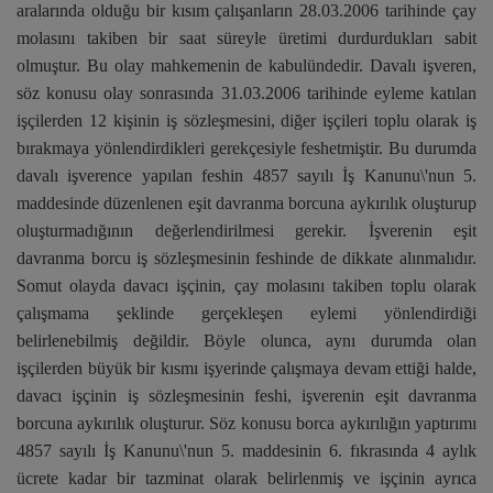
aralarında olduğu bir kısım çalışanların 28.03.2006 tarihinde çay
molasını takiben bir saat süreyle üretimi durdurdukları sabit
olmuştur. Bu olay mahkemenin de kabulündedir. Davalı işveren,
söz konusu olay sonrasında 31.03.2006 tarihinde eyleme katılan
işçilerden 12 kişinin iş sözleşmesini, diğer işçileri toplu olarak iş
bırakmaya yönlendirdikleri gerekçesiyle feshetmiştir. Bu durumda
davalı işverence yapılan feshin 4857 sayılı İş Kanunu\'nun 5.
maddesinde düzenlenen eşit davranma borcuna aykırılık oluşturup
oluşturmadığının değerlendirilmesi gerekir. İşverenin eşit
davranma borcu iş sözleşmesinin feshinde de dikkate alınmalıdır.
Somut olayda davacı işçinin, çay molasını takiben toplu olarak
çalışmama şeklinde gerçekleşen eylemi yönlendirdiği
belirlenebilmiş değildir. Böyle olunca, aynı durumda olan
işçilerden büyük bir kısmı işyerinde çalışmaya devam ettiği halde,
davacı işçinin iş sözleşmesinin feshi, işverenin eşit davranma
borcuna aykırılık oluşturur. Söz konusu borca aykırılığın yaptırımı
4857 sayılı İş Kanunu\'nun 5. maddesinin 6. fıkrasında 4 aylık
ücrete kadar bir tazminat olarak belirlenmiş ve işçinin ayrıca