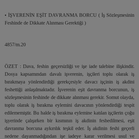
• İŞVERENİN EŞİT DAVRANMA BORCU ( İş Sözleşmesinin
Feshinde de Dikkate Alınması Gerektiği )
4857/m.20
ÖZET : Dava, feshin geçersizliği ve işe iade talebine ilişkindir.
Dosya kapsamından davalı işverenin, işçileri toplu olarak iş
bırakmaya yönlendirdiği gerekçesiyle davacı işçinin iş akdini
feshettiği anlaşılmaktadır. İşverenin eşit davranma borcunun, iş
sözleşmesinin feshinde de dikkate alınması gerekir. Somut olayda,
toplu olarak iş bırakma eylemini davacının yönlendirdiği tespit
edilememiştir. Bu halde iş bırakma eylemine katılan işçilerin çoğu
işyerinde çalışırken bir kısmının iş akdinin feshedilmesi, eşit
davranma borcuna aykırılık teşkil eder. İş akdinin feshi geçerli
nedene dayanmadığından işe iadeye karar verilmesi usul ve