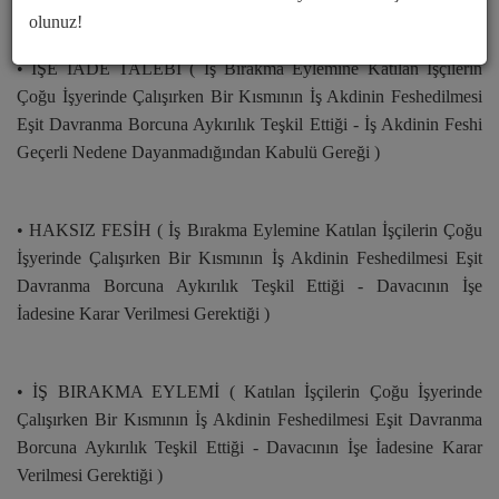
olunuz!
• İŞE İADE TALEBİ ( İş Bırakma Eylemine Katılan İşçilerin
Çoğu İşyerinde Çalışırken Bir Kısmının İş Akdinin Feshedilmesi
Eşit Davranma Borcuna Aykırılık Teşkil Ettiği - İş Akdinin Feshi
Geçerli Nedene Dayanmadığından Kabulü Gereği )
• HAKSIZ FESİH ( İş Bırakma Eylemine Katılan İşçilerin Çoğu
İşyerinde Çalışırken Bir Kısmının İş Akdinin Feshedilmesi Eşit
Davranma Borcuna Aykırılık Teşkil Ettiği - Davacının İşe
İadesine Karar Verilmesi Gerektiği )
• İŞ BIRAKMA EYLEMİ ( Katılan İşçilerin Çoğu İşyerinde
Çalışırken Bir Kısmının İş Akdinin Feshedilmesi Eşit Davranma
Borcuna Aykırılık Teşkil Ettiği - Davacının İşe İadesine Karar
Verilmesi Gerektiği )