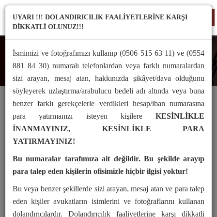
UYARI !!! DOLANDIRICILIK FAALİYETLERİNE KARŞI
TO
DİKKATLİ OLUNUZ!!!
NA
İsmimizi ve fotoğrafımızı kullanıp (0506 515 63 11) ve (0554
Mevzuat
881 84 30) numaralı telefonlardan veya farklı numaralardan
sizi arayan, mesaj atan, hakkınızda şikâyet/dava olduğunu
söyleyerek uzlaştırma/arabulucu bedeli adı altında veya buna
benzer farklı gerekçelerle verdikleri hesap/iban numarasına
para yatırmanızı isteyen kişilere
KESİNLİKLE
8049
İNANMAYINIZ, KESİNLİKLE PARA
YATIRMAYINIZ!
TÜRK MEDENİ KANUNU
Bu numaralar tarafımıza ait değildir. Bu şekilde arayıp
Kanun Numarası : 4721
para talep eden kişilerin ofisimizle hiçbir ilgisi yoktur!
Kabul Tarihi : 22/11/2001
Bu veya benzer şekillerde sizi arayan, mesaj atan ve para talep
Yayımlandığı Resmî Gazete : Tarihi : 8/12/2001 Sayı : 24607
eden kişiler avukatların isimlerini ve fotoğraflarını kullanan
Yayımlandığı Düstur : Tertip : 5 Cilt : 41
dolandırıcılardır. Dolandırıcılık faaliyetlerine karşı dikkatli