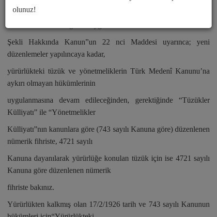
olunuz!
Durumu:
3/12/2001 tarih ve 4722 sayılı “Türk Medenî
Kanununun Yürürlüğü ve Uygulama
Şekli Hakkında Kanun”un 22 nci Maddesi uyarınca; yeni
düzenlemeler yapılıncaya kadar,
yürürlükteki tüzük ve yönetmeliklerin Türk Medenî Kanunu’na
aykırı olmayan hükümlerinin
uygulanmasına devam edileceğinden, gerektiğinde “Tüzükler
Külliyatı” ile “Yönetmelikler
Külliyatı”nın kanunlara göre (743 sayılı Kanuna göre) düzenlenen
nümerik fihriste, 4721 sayılı
Kanuna dayanılarak yürürlüğe konulan tüzük için ise 4721 sayılı
Kanuna göre düzenlenen nümerik
fihriste bakınız.
Yürürlükten kalkmış olan 17/2/1926 tarih ve 743 sayılı Kanunun
hükümleri için“Yürürlükteki